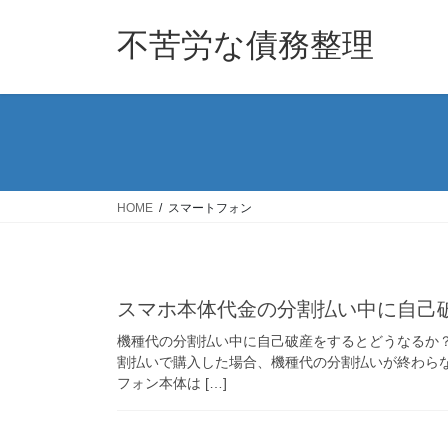
コ
ナ
ン
ビ
不苦労な債務整理
テ
ゲ
ン
ー
ツ
シ
へ
ョ
ス
ン
キ
に
ッ
移
HOME
スマートフォン
プ
動
スマホ本体代金の分割払い中に自己
機種代の分割払い中に自己破産をするとどうなるか
割払いで購入した場合、機種代の分割払いが終わら
フォン本体は […]