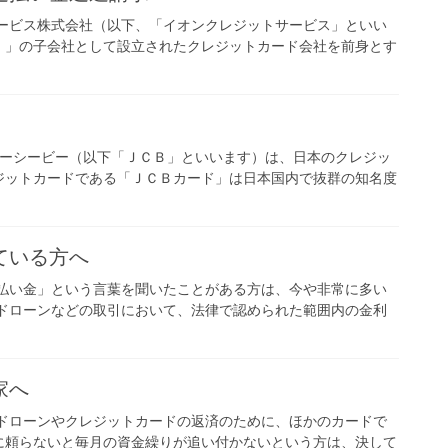
サービス株式会社（以下、「イオンクレジットサービス」といい
）」の子会社として設立されたクレジットカード会社を前身とす
ェーシービー（以下「ＪＣＢ」といいます）は、日本のクレジッ
ジットカードである「ＪＣＢカード」は日本国内で抜群の知名度
ている方へ
過払い金」という言葉を聞いたことがある方は、今や非常に多い
ードローンなどの取引において、法律で認められた範囲内の金利
家へ
ードローンやクレジットカードの返済のために、ほかのカードで
に頼らないと毎月の資金繰りが追い付かないという方は、決して