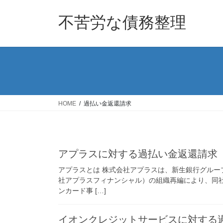
コ
ナ
ン
ビ
不苦労な債務整理
テ
ゲ
ン
ー
ツ
シ
へ
ョ
ス
ン
キ
に
ッ
移
HOME
過払い金返還請求
プ
動
アプラスに対する過払い金返還請求
アプラスとは 株式会社アプラスは、新生銀行グルー
社アプラスフィナンシャル）の組織再編により、同
ンカード事 […]
イオンクレジットサービスに対する