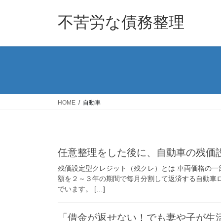
コ
ナ
ン
ビ
不苦労な債務整理
テ
ゲ
ン
ー
ツ
シ
へ
ョ
ス
ン
キ
に
ッ
移
HOME
自動車
プ
動
任意整理をした後に、自動車の残価
残価設定型クレジット（残クレ）とは 車両価格の
額を２～３年の期間で毎月分割して返済する自動車
でいます。 […]
「借金が返せない！でも妻や子が生