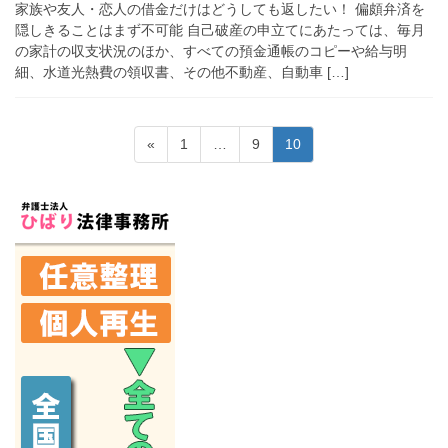
家族や友人・恋人の借金だけはどうしても返したい！ 偏頗弁済を
隠しきることはまず不可能 自己破産の申立てにあたっては、毎月
の家計の収支状況のほか、すべての預金通帳のコピーや給与明
細、水道光熱費の領収書、その他不動産、自動車 […]
投
固
固
固
«
1
…
9
10
稿
定
定
定
ペ
ペ
ペ
の
ー
ー
ー
ペ
ジ
ジ
ジ
ー
ジ
送
り