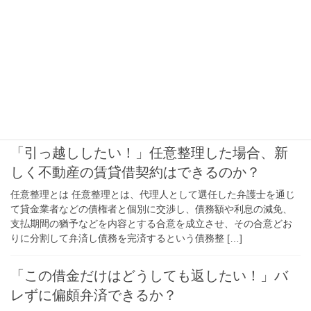
「貸金業者が自宅や職場に来ないか心配！」
「周りの人には知られたくない！」毎月返し
ているのに借金が減らないので債務整理した
いけど・・・
毎月の給料から返済しているが、預金残高はどんどん減る一方
で、借金（の総額）が減らない・・・とお悩みの方も多いと思い
ます。債務整理の方法についてご説明いたします。
「引っ越ししたい！」任意整理した場合、新
しく不動産の賃貸借契約はできるのか？
任意整理とは 任意整理とは、代理人として選任した弁護士を通じ
て貸金業者などの債権者と個別に交渉し、債務額や利息の減免、
支払期間の猶予などを内容とする合意を成立させ、その合意どお
りに分割して弁済し債務を完済するという債務整 […]
「この借金だけはどうしても返したい！」バ
レずに偏頗弁済できるか？