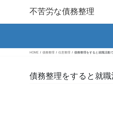
コ
ナ
ン
ビ
不苦労な債務整理
テ
ゲ
ン
ー
ツ
シ
へ
ョ
ス
ン
キ
に
ッ
移
HOME
債務整理
任意整理
債務整理をすると就職活動
プ
動
債務整理をすると就職